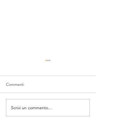
Commenti
"Arte per la rinasci
FERMIAMO LA GUERRA
Scrivi un commento...