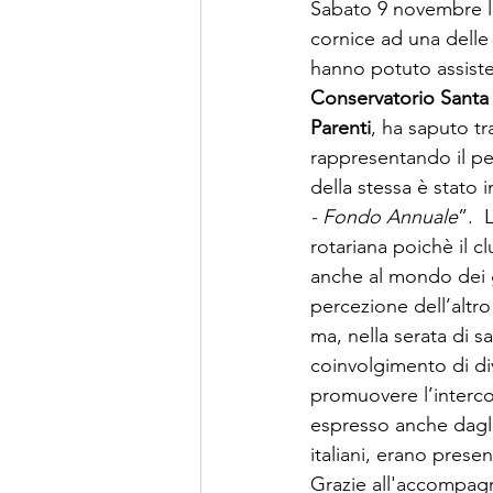
Sabato 9 novembre l
cornice ad una delle 
hanno potuto assister
Conservatorio Santa 
Parenti
, ha saputo tr
rappresentando il per
della stessa è stato 
- Fondo Annuale
”.  
rotariana poichè il 
anche al mondo dei gi
percezione dell’altro
ma, nella serata di s
coinvolgimento di div
promuovere l’intercon
espresso anche dagli 
italiani, erano prese
Grazie all'accompag