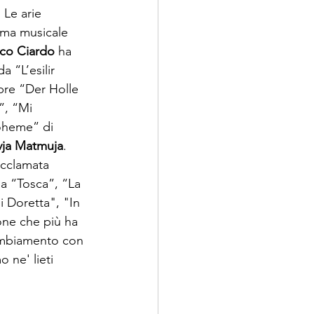
 Le arie 
ama musicale 
co Ciardo
 ha 
a “L’esilir 
ebre “Der Holle 
”, “Mi 
oheme” di 
vja Matmuja
. 
acclamata 
la “Tosca”, “La 
i Doretta", "In 
one che più ha 
cambiamento con 
 ne' lieti 