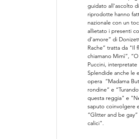
guidato all'ascolto di
riprodotte hanno fat
nazionale con un toc
allietato i presenti c
d’amore” di Donizett
Rache” tratta da "Il
chiamano Mimì”, “O s
Puccini, interpretate
Splendide anche le es
opera  “Madama Buttef
rondine” e “Turandot”
questa reggia" e "Ne
saputo coinvolgere e
“Glitter and be gay” 
calici".