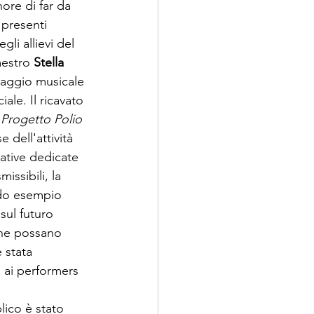
nore di far da 
I presenti 
li allievi del 
aestro 
Stella 
guaggio musicale 
le. Il ricavato 
“
Progetto Polio 
 dell'attività 
ative dedicate 
ssibili, la 
lido esempio 
sul futuro 
che possano 
 stata 
 ai performers 
blico è stato 