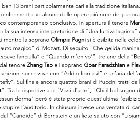
 ben 13 brani particolarmente cari alla tradizione italiana.
to riferimento ad alcune delle opere più note del panor
co contemporaneo conclusivo. In apertura il tenore 
Mar
on la sua intensa interpretazione di “Una furtiva lagrima” d
i mentre la soprano 
Olimpia Pagni
 si è esibita nella cel
 flauto magico” di Mozart. Di seguito “Che gelida manina
oave fanciulla” e “Quando m’en vo’”, tre arie della “B
 dal tenore 
Zhang Tao
 e i soprano 
Goar Faradzhian
 e 
Fla
ibizioni successive con “Addio fiori asil” e un’aria dell’
ly”. Sul finale ancora quattro brani di Puccini tratti da 
. Tra le rispettive arie "Vissi d’arte", "Chi il bel sogno d
ssun dorma" però è stata proprio quest’ultima l’esibizi
 stupire l’auditorio. In chiusura invece una ventata di 
dal “Candide” di Bernstein e un lieto saluto con "Libiamo