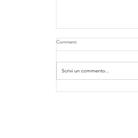
Notte dei Licei 2022
Commenti
Il 6 maggio 2022 dalle ore 18:00
alle ore 22:00 il Liceo “Chris
Cappell College” apre le porte
Scrivi un commento...
alla Notte Nazionale del Liceo
Classico....