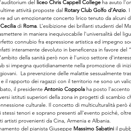
'auditorium del 
liceo Chris Cappell College
 ha avuto l'o
ultime attività proposte dal 
Rotary Club Golfo d’Anzio
. 
e ad un emozionante concerto lirico tenuto da alcuni deg
Cecilia
 di 
Roma
. L’esibizione dei brillanti studenti del M
asmettere in maniera inequivocabile l'universalità del li
fetto connubio fra espressione artistica ed impegno socia
infatti interamente devoluto in beneficenza in favore del 
L’ambito della sanità però non è l'unico settore d'interesse
club si impegna quotidianamente nella promozione di inizi
ovani.  La prevenzione delle malattie sessualmente trasmi
 e il rapporto dei ragazzi con il territorio ne sono un va
abato, il presidente 
Antonio Coppola
 ha posto l'accento 
ersi istituti superiori della zona in progetti di scambio 
nessione culturale. Il concetto di multiculturalità però è
stessi tenori e soprano presenti all'evento poiché, oltre
nti artisti provenienti da Cina, Armenia e Albania.
namento del pianista Giuseppe 
Massimo Sabatini
 il pub