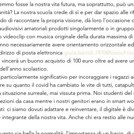
mmo fosse la nostra vita futura, ma soprattutto, può una
ità? La nostra scuola crede di sì e per dar spazio alle rif
do di raccontare la propria visione, dà loro l’occasione di
 audiovisivi amatoriali prodotti singolarmente o in gruppo
 videoclip con musica originale della durata massima di 2
ranno necessariamente avere orientamento orizzontale ed 
dirizzo di posta elettronica 
giulia.bartoli.1970@liceochris
le vincerà un buono acquisto di 100 euro oltre ad avere u
dell’anno scolastico.
particolarmente significativo per incoraggiare i ragazzi a
ere su quanto il covid ha cambiato le vite di tutti, catapu
na situazione surreale, mai vissuta prima. Noi studenti del
e lezioni da casa mentre i nostri genitori erano in smart w
i: ci siamo dovuti adattare e reinventare, il digitale è di
 integrante della nostra vita. Anche chi era restio alle n
to sia bella la normalità, l’importanza di un bacio, di u