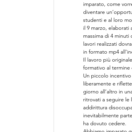
imparato, come vorre
diventare un’opportun
studenti e al loro mo
il 9 marzo, elaborati
massima di 4 minuti o
lavori realizzati dov
in formato mp4 all’in
Il lavoro più origina
formativo al termine 
Un piccolo incentivo 
liberamente e riflett
giorno all’altro in u
ritrovati a seguire l
addirittura disoccupat
inevitabilmente parte
ha dovuto cedere. 
Abbiamo imparato quan