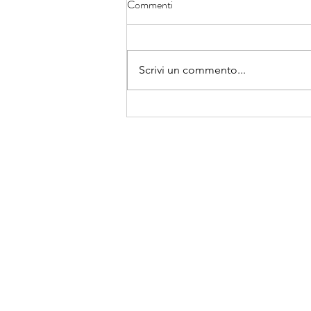
Commenti
Il 6 maggio 2022 dalle ore 18:00
alle ore 22:00 il Liceo “Chris
Cappell College” apre le porte
Scrivi un commento...
alla Notte Nazionale del Liceo
Classico....