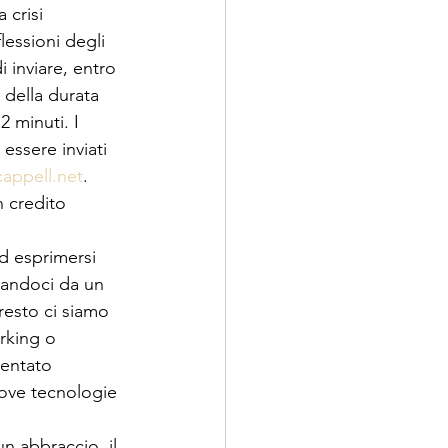
 crisi 
lessioni degli 
 inviare, entro 
 della durata 
 minuti. I 
essere inviati 
cappell.net
. 
n credito 
d esprimersi 
ltandoci da un 
 resto ci siamo 
orking o 
ventato 
uove tecnologie 
n abbraccio, il 