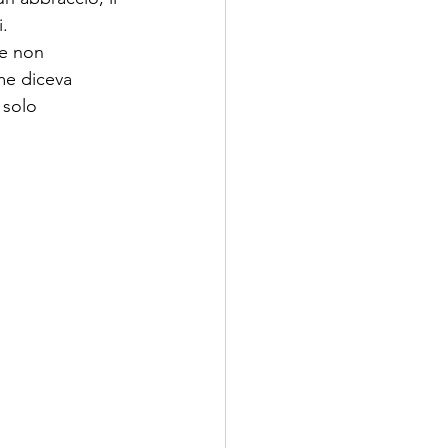
. 
he non 
me diceva 
 solo 